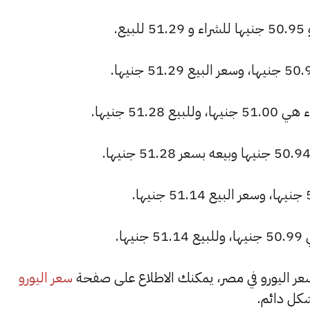
.
51. جنيها.
ا.
سعر اليورو
كل دائم.