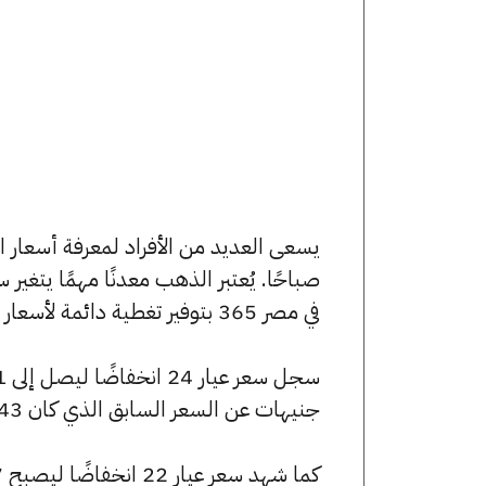
صباحًا. يُعتبر الذهب معدنًا مهمًا يتغي
في مصر 365 بتوفير تغطية دائمة لأسعار الذهب الآن وفي هذا المقال، سنتعرف على كافة أسعار الأعيرة.
جنيهات عن السعر السابق الذي كان 3543 جنيهًا للبيع و3566 جنيهًا للشراء.