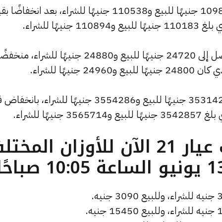
كما انخفض سعر الاونصة ليصل إلى 109827 جنيهًا للبيع و110538 جنيهًا للشراء، بعد انخفا
وسجل سعر الجنيه الذهب انخفاضًا ليصل إلى 24720 جنيهًا للبيع و24880 جنيهًا للشراء، منخف
كما شهد سعر الكيلو انخفاضًا ليصبح 3531429 جنيهًا للبيع و3554286 جنيهًا للشراء، 
ما هو سعر الذهب عيار 21 الآن للأوزان المخ