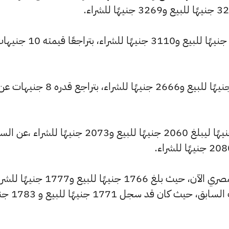
وانخفض سعر عيار 21 ليصل إلى 3090 جنيهًا للبيع و3110 جنيهًا للشراء، بتراجعًا ق
كما تراجع سعر عيار 18 ليسجل 2649 جنيهًا للبيع و2666 جنيهًا للشراء، بتراجع قدره 8 جنيهات
كما شهد سعر عيار 14 تراجعًا بقيمة 7 جنيهًا ليبلغ 2060 جنيهًا للبيع و2073 جنيهًا للشراء ،
وشهد سعر عيار 12 انخفاضًا بالسوق المصري الآن، حيث بلغ 1766 جنيهًا للبيع و1777
منخفضًا بمقدار 6 جنيهات عن التحديث السابق