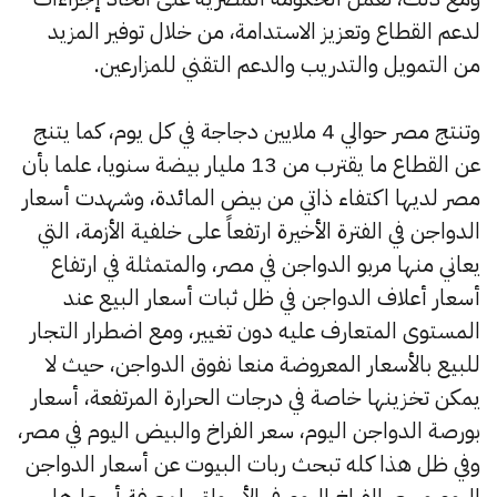
لدعم القطاع وتعزيز الاستدامة، من خلال توفير المزيد
من التمويل والتدريب والدعم التقني للمزارعين.
وتنتج مصر حوالي 4 ملايين دجاجة في كل يوم، كما يتنج
عن القطاع ما يقترب من 13 مليار بيضة سنويا، علما بأن
مصر لديها اكتفاء ذاتي من بيض المائدة، وشهدت أسعار
الدواجن في الفترة الأخيرة ارتفعاً على خلفية الأزمة، التي
يعاني منها مربو الدواجن في مصر، والمتمثلة في ارتفاع
أسعار أعلاف الدواجن في ظل ثبات أسعار البيع عند
المستوى المتعارف عليه دون تغيير، ومع اضطرار التجار
للبيع بالأسعار المعروضة منعا نفوق الدواجن، حيث لا
يمكن تخزينها خاصة في درجات الحرارة المرتفعة، أسعار
بورصة الدواجن اليوم، سعر الفراخ والبيض اليوم في مصر،
وفي ظل هذا كله تبحث ربات البيوت عن أسعار الدواجن
اليوم وسعر الفراخ اليوم في الأسواق، لمعرفة أسعارها