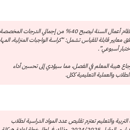
أفادت المصادر أن الوزارة تعتزم تعديل نظام أعمال السنة ليصبح 40% من إجمالي الدرجات المخصصة
 معايير قابلة للقياس تشمل: “كراسة الواجبات المنزلية، المها
ختبار أسبوعي”.
رجاع هيبة المعلم في الفصل، مما سيؤدي إلى تحسين أداء
طلاب والعملية التعليمية ككل.
تربية والتعليم تعتزم تقليص عدد المواد الدراسية لطلاب
الصف الثالث الثانوي ابتداءً من العام الدراسي المقبل 2024/2025، وذلك في إطار خطة إعادة هيكلة