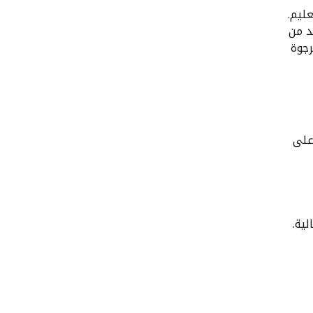
ليم.
د من
رجوة
على
ية.