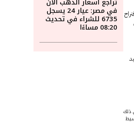
تراجع أسعار الذهب الآن
في مصر: عيار 24 يسجل
راح
6735 للشراء في تحديث
08:20 مساءًا
د
 ذلك
سيط