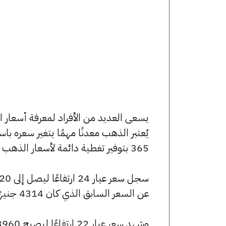
يُعتبر الذهب معدنًا مهمًا يتغير سعره ب
365 بتوفير تغطية دائمة لأسعار الذهب الآن وفي هذا المقال، سنتعرف على كافة أسعار الأعيرة.
عن السعر السابق الذي كان 4314 جنيهًا للبيع و4291 جنيهًا للشراء.