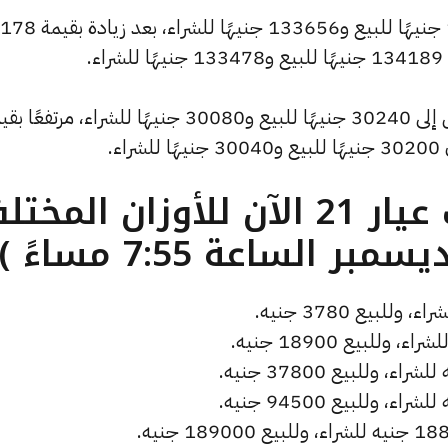
وارتفع سعر الاونصة ليصل إلى 134367 جنيهًا للبيع و133656 جنيهًا للشراء، بعد زيادة بقيمة 178
.
وسجل سعر الجنيه الذهب ارتفاعًا ليصل إلى 30240 جنيهًا للبيع و30080 جنيهًا للشراء، مرتفع
ما هو سعر الذهب عيار 21 الآن للأوزان المخ