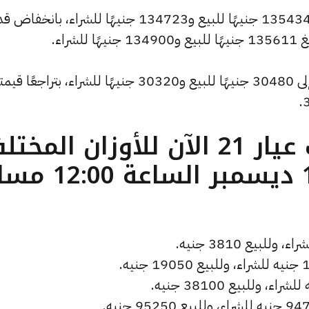
كما شهد سعر الاونصة انخفاضًا ليصبح 135434 جنيهًا للبيع و134723 جنيهًا للشراء، بانخ
كما انخفض سعر الجنيه الذهب ليصل إلى 30480 جنيهًا للبيع و30320 جنيهًا للشراء، بتراجعًا ق
ما هو سعر الذهب عيار 21 الآن للأوزان المخ
( تحديث الأربعاء 11 ديسمبر الساعة 0