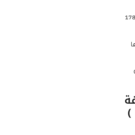
عر الاونصة ارتفاعًا ليصل إلى 134545 جنيهًا للبيع و133834 جنيهًا للشراء، مرتفعًا بقيمة 178
 قدرها
لبيع و0 جنيهًا للشراء، بتراجعًا قيمته 0
تلفة