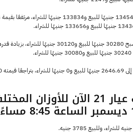
وسجل س
كما شهد سعر الجنيه الذهب ارتفاعًا ليصبح 30280 جنيهًا للبيع و30120 جنيهًا للشراء، بزيادة
كما انخفض سعر الأونصة بالدولار ليصل إلى 2646.69 جنيهًا ل
ما هو سعر الذهب عيار 21 الآن للأوزان المخ