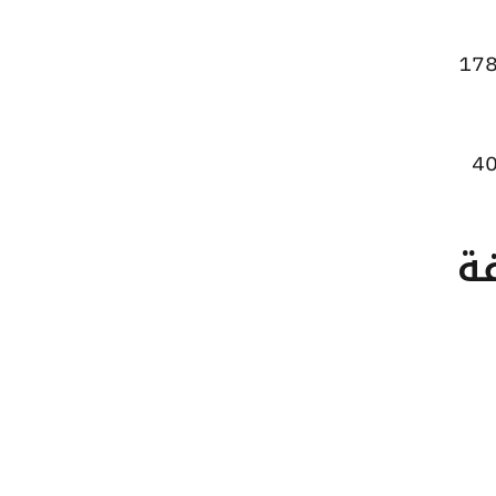
عر الاونصة ارتفاعًا ليصل إلى 133123 جنيهًا للبيع و132412 جنيهًا للشراء، مرتفعًا بقيمة 178
 الجنيه الذهب ارتفاعًا ليصبح 29960 جنيهًا للبيع و29800 جنيهًا للشراء، بزيادة قدرها 40
تلفة