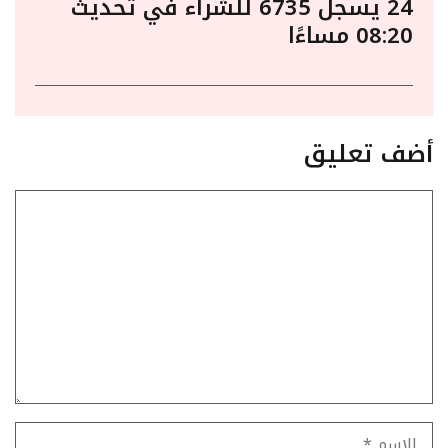
24 يسجل 6735 للشراء في تحديث
08:20 مساءًا
أضف تعليق
تعليق
الاسم