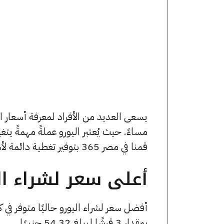
مساءً. حيث يُعتبر اليورو عملةً مهمةً يت
قمنا في مصر 365 بتوفير تغطية دائمة لأسعار اليورو الآن وفي هذا المقال، سنتعرف على كافة أسعار اليورو.
أعلى سعر لشراء الي
أفضل سعر لشراء اليورو حاليًا متوفر في
بمقدار 3 قرشًا ليبلغ 54.32 جنيهًا