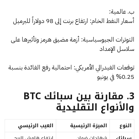
ب. عالمية:
أسعار النفط الخام: ارتفاع برنت إلى 98 دولاراً للبرميل
التوترات الجيوسياسية: أزمة مضيق هرمز وتأثيرها على
سلاسل الإمداد
توقعات الفيدرالي الأمريكي: احتمالية رفع الفائدة بنسبة
0.25% في يونيو
3. مقارنة بين سبائك BTC
والأنواع التقليدية
النوع
الميزة الرئيسية
العيب الرئيسي
سبائك
شهادات ضمان
ارتفاع هامش الربح