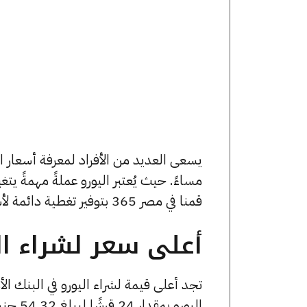
مساءً. حيث يُعتبر اليورو عملةً مهمةً يت
قمنا في مصر 365 بتوفير تغطية دائمة لأسعار اليورو الآن وفي هذا المقال، سنتعرف على كافة أسعار اليورو.
أعلى سعر لشراء الي
تجد أعلى قيمة لشراء اليورو في البنك ا
اليورو بمقدار 24 قرشًا ليبلغ 54.32 جنيهًا