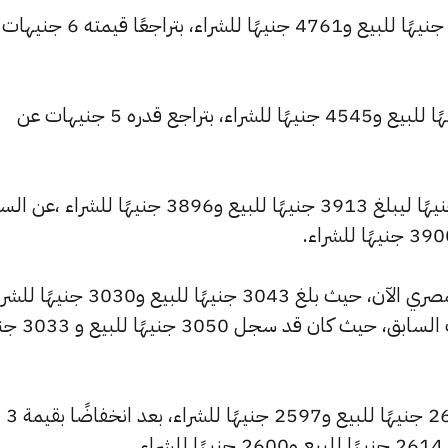
وانخفض سعر عيار 22 ليصل إلى 4782 جنيهًا للبيع و4761 جنيهًا للشراء، ب
وتراجع سعر عيار 21 ليسجل 4565 جنيهًا للبيع و4545 جنيهًا للشراء، بتراجع قدره 5 جنيهات عن
كما شهد سعر عيار 18 تراجعًا بقيمة 4 جنيهًا ليبلغ 3913 جنيهًا للبيع و3896 جنيهًا للشراء ،
وشهد سعر عيار 14 انخفاضًا بالسوق المصري الآن، حيث بلغ 3043 جنيهًا للبيع و3030
منخفضًا بمقدار 3 جنيهات عن التحديث السابق
كما انخفض سعر عيار 12 ليصل إلى 2609 جنيهًا للبيع و2597 جنيهًا للشراء، بعد انخفاضًا بقيمة 3
.