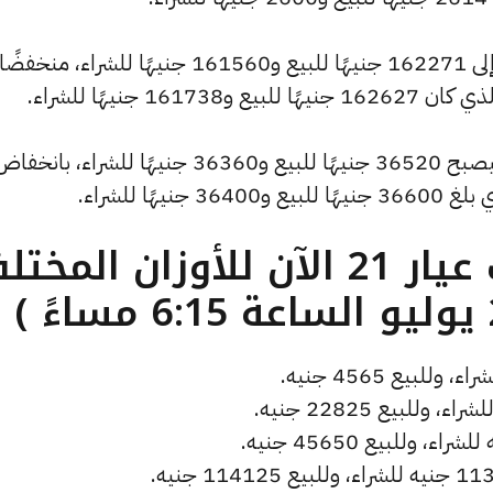
كما سجل سعر الاونصة انخفاضًا ليصل إلى 162271 جنيهًا للبيع و161560 جنيهًا للشراء، منخفضًا
كما شهد سعر الجنيه الذهب انخفاضًا ليصبح 36520 جنيهًا للبيع و36360 جنيهًا للشراء، بانخف
ما هو سعر الذهب عيار 21 الآن للأوزان المخ