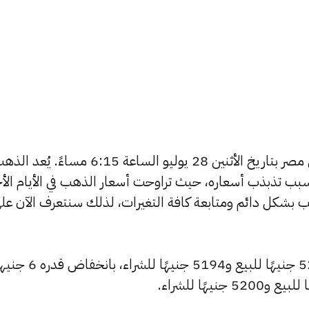
يبحث الكثيرون عن سعر الذهب اليوم في مصر بتاريخ الأثنين 28 يوليو الساعة 6:15 مساءً. يُع
بب تذبذب أسعاره، حيث تراوحت أسعار الذهب في الأيام الأخ
ية أسعار الذهب بشكل دائم ومتابعة كافة التغيرات، لذلك سنتعرف الآن عل
شهد سعر عيار 24 انخفاضًا ليصبح 5217 جنيهًا للبيع و5194 جني