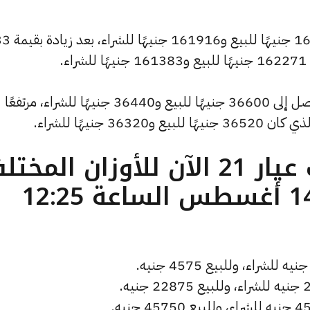
كما ارتفع سعر الاونصة ليصل إلى 162627 ج
.
كما سجل سعر الجنيه الذهب ارتفاعًا ليصل إلى 36600 جنيهًا للبيع و36440 جنيهًا للشراء، مرتفعًا
ما هو سعر الذهب عيار 21 الآن للأوزان المخ
( تحديث الخميس 14 أغسطس الساعة 12:25