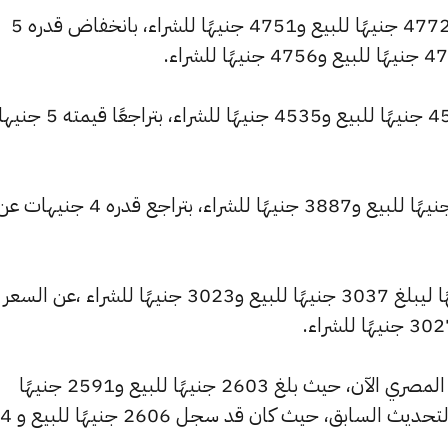
كما شهد سعر عيار 22 انخفاضًا ليصبح 4772 جنيهًا للبيع و4751 جنيهًا للشراء، بانخفاض قدره 5
كما انخفض سعر عيار 21 ليصل إلى 4555 جنيهًا للبيع و4535 جنيهًا للشر
كما تراجع سعر عيار 18 ليسجل 3904 جنيهًا للبيع و3887 جنيهًا للشراء، بتراجع قدره 4 جنيهات
وشهد سعر عيار 14 تراجعًا بقيمة 4 جنيهًا ليبلغ 3037 جنيهًا للبيع و3023 جنيهًا للشراء ،عن السعر
كما شهد سعر عيار 12 انخفاضًا بالسوق المصري الآن، حيث بلغ 2603 جنيهًا للبيع و2591 جنيهًا
للشراء، منخفضًا بمقدار 