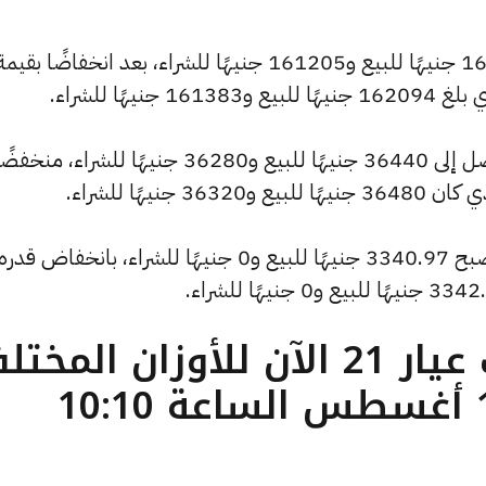
وانخفض سعر الاونصة ليصل إلى 161916 جنيهًا للبيع و161205 جنيهًا للشراء، بعد انخفاضًا بقيم
وسجل سعر الجنيه الذهب انخفاضًا ليصل إلى 36440 جنيهًا للبيع و36280 جنيهًا للشراء، منخف
ما هو سعر الذهب عيار 21 الآن للأوزان المخ
( تحديث الجمعة 15 أغسطس الساعة 10:10