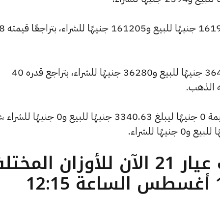
كما انخفض سعر الاونصة ليصل
وتراجع سعر الجنيه الذهب ليسجل 36440 جنيهًا للبيع و36280 جنيهًا للشراء، بتراجع قدره 40
ه الذهب.
كما شهد سعر الأونصة بالدولار تراجعًا بقيمة 0 جنيهًا ليبلغ 3340.63 جنيهًا للبيع و0 جني
ما هو سعر الذهب عيار 21 الآن للأوزان المخ
( تحديث الجمعة 15 أغسطس الساعة 12:15