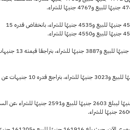
وشهد سعر عيار 21 انخفاضًا ليصبح 4555 جنيهًا للبيع و4535 جنيهًا للشراء، بانخفاض قدره 15
وانخفض سعر عيار 18 ليصل إلى 3904 جنيهًا للبيع و3887 جنيهًا للشراء، بتراجعًا ق
وتراجع سعر عيار 14 ليسجل 3037 جنيهًا للبيع و3023 جنيهًا للشراء، بتراجع قدره 10 جنيهات عن
كما شهد سعر عيار 12 تراجعًا بقيمة 9 جنيهًا ليبلغ 2603 جنيهًا للبيع و2591 جنيهًا للشراء ،
وشهد سعر الاونصة انخفاضًا بالسوق المصري الآن، حيث بلغ 161916 جنيهًا للبيع 