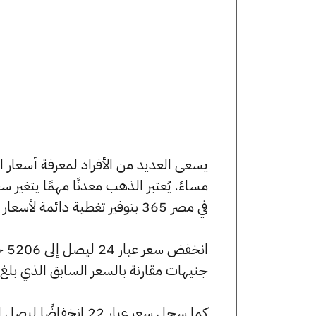
مساءً. يُعتبر الذهب معدنًا مهمًا يتغير
في مصر 365 بتوفير تغطية دائمة لأسعار الذهب الآن وفي هذا المقال، سنتعرف على كافة أسعار الأعيرة.
جنيهات مقارنة بالسعر السابق الذي بلغ 5177 جنيهًا للبيع و5200 جنيهًا للشراء