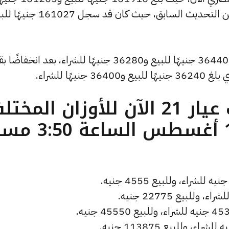
للشراء، منخفضًا بمقدار 533 جنيهات عن التحديث السابق، حيث كان قد
وانخفض سعر الجنيه الذهب ليصل إلى 36440 جنيهًا للبيع و36280 جنيهًا للشراء، بعد انخف
ما هو سعر الذهب عيار 21 الآن للأوزان المخ
( تحديث الجمعة 15 أغسطس الساعة