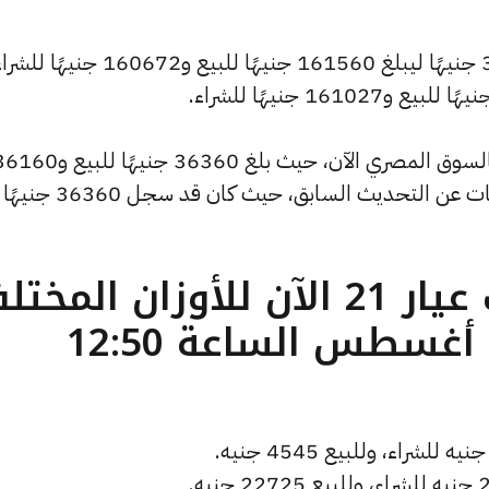
كما شهد سعر الاونصة تراجعًا بقيمة 355 جنيهًا ليبلغ 161560 جنيهًا للبيع و160672 جنيهًا 
كما شهد سعر الجنيه الذهب انخفاضًا بالسوق المصري الآن، حيث بلغ 36360 جنيهًا لل
جنيهًا للشراء، منخفضًا بمقدار 80 جنيهات عن التحديث السابق، حيث كان قد سجل 36360 جنيهًا
ما هو سعر الذهب عيار 21 الآن للأوزان المخ
( تحديث السبت 16 أغسطس الساعة 12:50