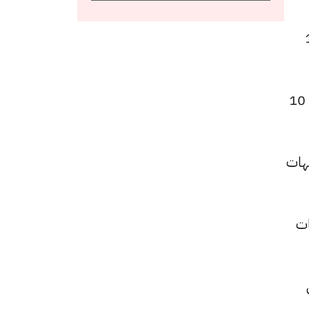
 بعد انخفاضًا بقيمة 11
كما سجل سعر عيار 21 انخفاضًا ليصل إلى 4545 جنيهًا للبيع و4520 جنيهًا للشراء، منخفضًا بقيمة 10
بيع و3874 جنيهًا للشراء، بانخفاض قدره 9 جنيهات
اء، بتراجعًا قيمته 7 جنيهات
 عن