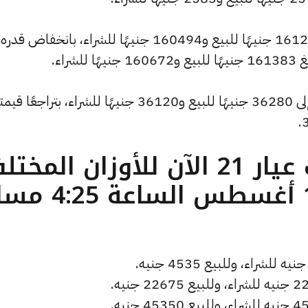
وشهد سعر الاونصة انخفاضًا ليصبح 161205 جنيهًا للبيع و160494 جنيهًا للشراء، بانخفاض قدره
كما انخفض سعر الجنيه الذهب ليصل إلى 36280 جنيهًا للبيع و36120 جنيهًا للشراء، بتراجعًا ق
ما هو سعر الذهب عيار 21 الآن للأوزان المخ
( تحديث الثلاثاء 19 أغسطس الساعة 