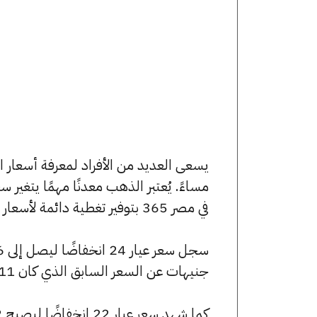
مساءً. يُعتبر الذهب معدنًا مهمًا يتغير
في مصر 365 بتوفير تغطية دائمة لأسعار الذهب الآن وفي هذا المقال، سنتعرف على كافة أسعار الأعيرة.
جنيهات عن السعر السابق الذي كان 5211 جنيهًا للبيع و5189 جنيهًا للشراء.