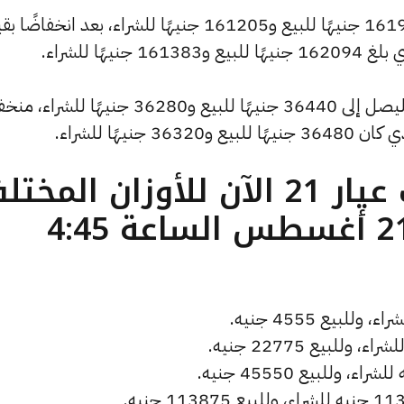
كما انخفض سعر الاونصة ليصل إلى 161916 جنيهًا للبيع و161205 جنيهًا للشراء، بعد انخفا
كما سجل سعر الجنيه الذهب انخفاضًا ليصل إلى 36440 جنيهًا للبيع و36280 جنيهًا ل
ما هو سعر الذهب عيار 21 الآن للأوزان المخ
( تحديث الخميس 21 أغسطس الساعة 4:45