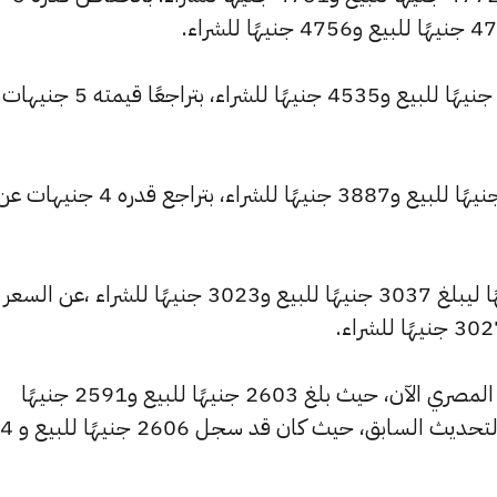
وانخفض سعر عيار 21 ليصل إلى 4555 جنيهًا للبيع و4535 جنيهًا للشراء، ب
كما تراجع سعر عيار 18 ليسجل 3904 جنيهًا للبيع و3887 جنيهًا للشراء، بتراجع قدره 4 جنيهات
وشهد سعر عيار 14 تراجعًا بقيمة 4 جنيهًا ليبلغ 3037 جنيهًا للبيع و3023 جنيهًا للشراء ،عن السعر
كما شهد سعر عيار 12 انخفاضًا بالسوق المصري الآن، حيث بلغ 2603 جنيهًا للبيع و2591 جنيهًا
للشراء، منخفضًا بمقدار 