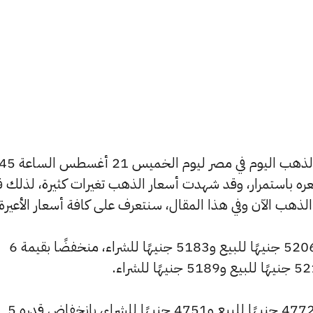
يسعى العديد من الأفراد لمعرفة أسعار الذهب اليو
 سعره باستمرار، وقد شهدت أسعار الذهب تغيرات كثيرة، لذلك ق
سجل سعر عيار 24 انخفاضًا ليصل إلى 5206 جنيهًا للبيع و5183 جنيهًا للشراء، منخفضًا بقيمة 6
كما شهد سعر عيار 22 انخفاضًا ليصبح 4772 جنيهًا للبيع و4751 جنيهًا للشراء، بانخفاض قدره 5