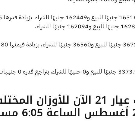
كما شهد سعر الاونصة
وارتفع سعر الجنيه الذهب ليصل إلى 36720 جنيهًا للبيع و36560 جنيهًا للشراء، بزيادة قيمتها 80
وتراجع سعر الأونصة بالدولار ليسجل 3373.94 جنيهًا للبيع و0 جني
ما هو سعر الذهب عيار 21 الآن للأوزان المخ
( تحديث الجمعة 22 أغسطس الساعة