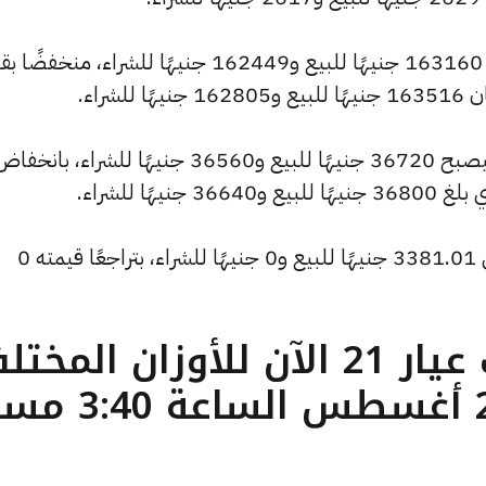
وسجل سعر الاونصة انخفاضًا ليصل إلى 163160 جنيهًا للبيع و162449 جنيهًا للشراء، من
كما شهد سعر الجنيه الذهب انخفاضًا ليصبح 36720 جنيهًا للبيع و36560 جنيهًا للشراء، بانخف
وانخفض سعر الأونصة بالدولار ليصل إلى 3381.01 جنيهًا للبيع و0 جنيهًا للشراء، بتراجعًا قيمته 0
ما هو سعر الذهب عيار 21 الآن للأوزان المخ
( تحديث الأربعاء 27 أغسطس الساع