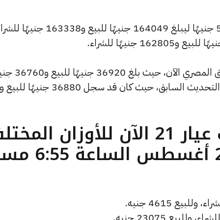
كما شهد سعر الاونصة ارتفاعًا بقيمة 533 جنيهًا ليبلغ 164049 جنيهًا للبيع و163338 جني
وشهد سعر الجنيه الذهب ارتفاعًا بالسوق المصري الآن، حيث بل
للشراء، مرتفعًا بمقدار 120 جنيهات عن التحديث السابق، حيث كان قد سجل 36880 جنيهًا للبيع و
ما هو سعر الذهب عيار 21 الآن للأوزان المخ
( تحديث الأربعاء 27 أغسطس الساع