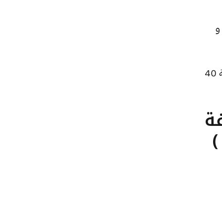
ًا للبيع و
كما ارتفع سعر الجنيه الذهب ليصل إلى 39320 جنيهًا للبيع و39160 جنيهًا للشراء، بعد زيادة بقيمة 40
تلفة