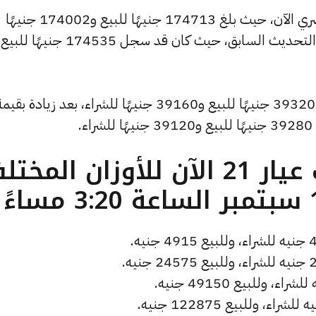
وشهد سعر الاونصة ارتفاعًا بالسوق المصري الآن، حيث بلغ 174713 جنيهًا للبيع و174002 جنيهًا
للشراء، مرتفعًا بمقدار 178 جنيهات عن التحديث السابق، حيث كان قد سجل 174535 جنيه
.
ما هو سعر الذهب عيار 21 الآن للأوزان المخ