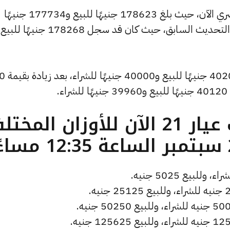
وشهد سعر الاونصة ارتفاعًا بالسوق المصري الآن، حيث بلغ 178623 جنيهًا للبيع و177734 جنيهًا
للشراء، مرتفعًا بمقدار 177 جنيهات عن التحديث السابق، حيث كان قد سجل 178268 جنيه
وارتفع سعر الجنيه الذهب ليصل إلى 40200 
.
ما هو سعر الذهب عيار 21 الآن للأوزان المخ