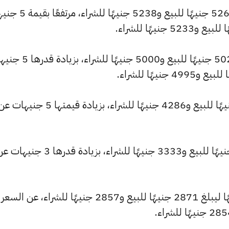
وسجل سعر عيار 22 ارتفاعًا ليصل إلى 5264 جنيهًا للبيع و238
كما شهد سعر عيار 21 ارتفاعًا ليصبح 5025 جنيهًا للبيع و5000 جنيه
وارتفع سعر عيار 18 ليصل إلى 4307 جنيهًا للبيع و4286 جنيهًا للشراء، بزيا
كما ارتفع سعر عيار 14 ليسجل 3350 جنيهًا للبيع و3333 جنيهًا للشراء، بزيادة قدرها 3 جني
وشهد سعر عيار 12 ارتفاعًا بقيمة 3 جنيهًا ليبلغ 2871 جنيهًا للبيع و2857 جنيهًا للشراء، عن السعر