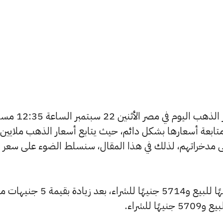
يتساءل العديد من الأشخاص عن أسعار الذهب اليوم في مصر الأثن
تابعة أسعارها بشكل دائم، حيث يتابع أسعار الذهب ملايين
ى مدخراتهم، لذلك في هذا المقال، سنسلط الضوء على سعر
ارتفع سعر عيار 24 ليصل إلى 5743 جنيهًا للبيع و5714 جنيهًا للشراء، بع