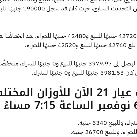
للشراء، منخفضًا بمقدار 175 جنيهات عن التحديث السابق، حيث كان قد
وانخفض سعر الجنيه الذهب ليصل إلى 42720 جنيهًا للبيع و42480 جنيهًا للشراء، بعد انخف
كما سجل سعر الأونصة بالدولار انخفاضًا ليصل إلى 3979.97 جنيهًا للبيع و0 جنيهًا للشراء، منخفض
ما هو سعر الذهب عيار 21 الآن للأوزان المخ