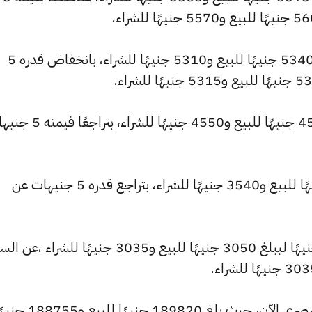
كما شهد سعر عيار 21 انخفاضًا ليصبح 5340 جنيهًا للبيع و5310 جنيهًا للشراء، بانخفاض قدره 5
كما انخفض سعر عيار 18 ليصل إلى 4575 جنيهًا للبيع و4550 جنيهًا للشر
وتراجع سعر عيار 14 ليسجل 3560 جنيهًا للبيع و3540 جنيهًا للشراء، بتراجع قدره 5 جنيهات عن
كما شهد سعر عيار 12 تراجعًا بقيمة 0 جنيهًا ليبلغ 3050 جنيهًا للبيع و3035 جنيهًا للشراء ،
وشهد سعر الاونصة انخفاضًا بالسوق المصري الآن، حيث بلغ 189820 جنيهًا للبيع 