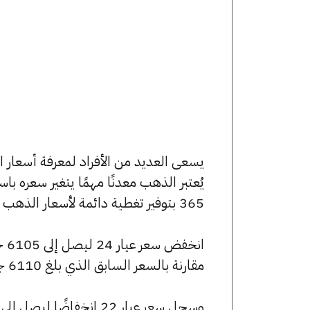
يُعتبر الذهب معدنًا مهمًا يتغير سعره ب
365 بتوفير تغطية دائمة لأسعار الذهب الآن وفي هذا المقال، سنتعرف على كافة أسعار الأعيرة.
مقارنة بالسعر السابق الذي بلغ 6110 جنيهًا للبيع و6075 جنيهًا للشراء.