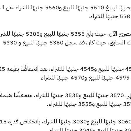
كما شهد سعر عيار 22 تراجعًا بقيمة 25 جنيهًا ليبلغ 5610 جنيهًا للبيع و5560 جنيهًا ل
وشهد سعر عيار 21 انخفاضًا بالسوق المصري الآن، حيث بلغ 5355 جنيهًا للبيع و5305
منخفضًا بمقدار 25 جنيهات عن التحديث السابق، حيث كان قد سجل 5360 جنيهًا للبيع و 5330
كما انخفض سعر عيار 18 ليصل إلى 4590 جنيهًا للبيع و4545 جنيهًا للشراء،
.
كما شهد سعر عيار 12 انخفاضًا ليصبح 3060 جنيهًا للبيع و3030 جنيهًا للشراء، بانخفاض قدره