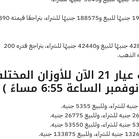
وانخفض سعر الاونصة ليصل إلى 190355 جنيهًا للبيع و188575 جنيهًا للشراء، بتراجع
وتراجع سعر الجنيه الذهب ليسجل 42840 جنيهًا للبيع و42440 جنيهًا للشراء، بتراجع قدره 200
ه الذهب.
ما هو سعر الذهب عيار 21 الآن للأوزان المخ