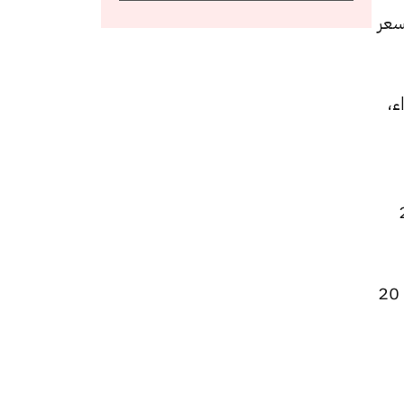
لشراء ،عن السعر
 جنيهًا للشراء،
 بعد انخفاضًا بقيمة 25
كما سجل سعر عيار 14 انخفاضًا ليصل إلى 3570 جنيهًا للبيع و3535 جنيهًا للشراء، منخفضًا بقيمة 20
 15