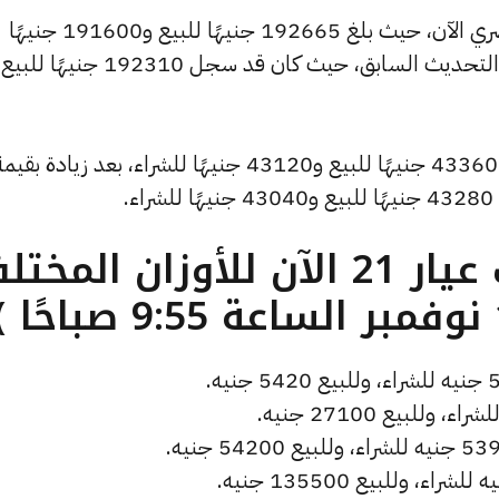
وشهد سعر الاونصة ارتفاعًا بالسوق المصري الآن، حيث بلغ 192665 جنيهًا للبيع و191600 جنيهًا
للشراء، مرتفعًا بمقدار 360 جنيهات عن التحديث السابق، حيث كان قد سجل 192310 جنيه
.
ما هو سعر الذهب عيار 21 الآن للأوزان المخ