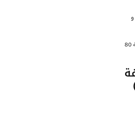
ًا للبيع و
كما ارتفع سعر الجنيه الذهب ليصل إلى 43360 جنيهًا للبيع و43120 جنيهًا للشراء، بعد زيادة بقيمة 80
تلفة