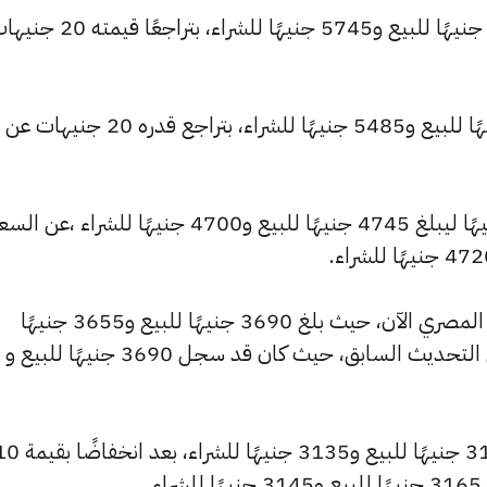
وانخفض سعر عيار 22 ليصل إلى 5800 جنيهًا للبيع و5745 جنيهًا للشراء، بتراجعًا ق
وتراجع سعر عيار 21 ليسجل 5535 جنيهًا للبيع و5485 جنيهًا للشراء، بتراجع قدره 20 جنيهات عن
وشهد سعر عيار 18 تراجعًا بقيمة 20 جنيهًا ليبلغ 4745 جنيهًا للبيع و4700 جنيهًا للشراء ،عن ا
كما شهد سعر عيار 14 انخفاضًا بالسوق المصري الآن، حيث بلغ 3690 جنيهًا للبيع و3655 جنيهًا
للشراء، منخفضًا بمقدار 15 جنيهات عن التحديث السابق، حيث كان قد سجل 3690 جنيهًا للبيع و
كما انخفض سعر عيار 12 ليصل إلى 3165 جنيهًا للبيع و3135 جنيهًا للشراء،
.