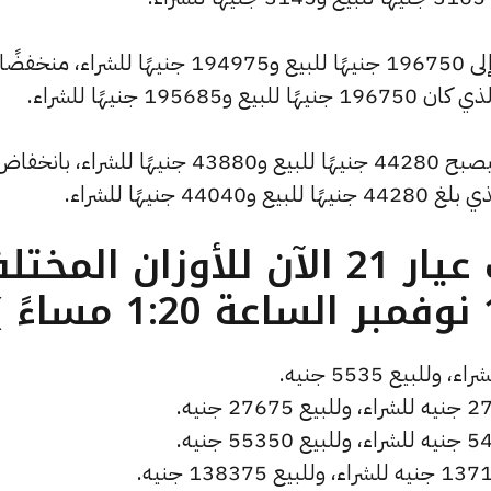
كما سجل سعر الاونصة انخفاضًا ليصل إلى 196750 جنيهًا للبيع و194975 جنيهًا للشراء، منخفضًا
كما شهد سعر الجنيه الذهب انخفاضًا ليصبح 44280 جنيهًا للبيع و43880 جنيهًا للشراء، بانخف
ما هو سعر الذهب عيار 21 الآن للأوزان المخ