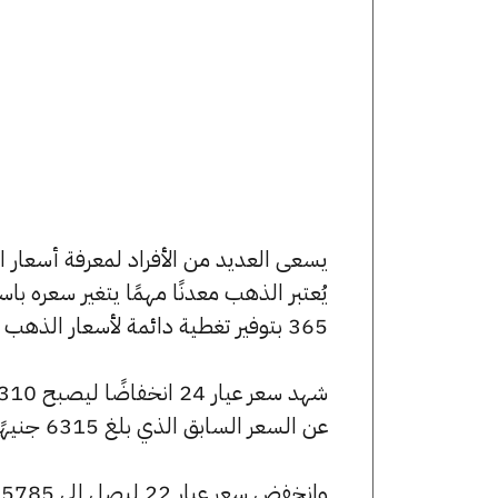
يُعتبر الذهب معدنًا مهمًا يتغير سعره ب
365 بتوفير تغطية دائمة لأسعار الذهب الآن وفي هذا المقال، سنتعرف على كافة أسعار الأعيرة.
عن السعر السابق الذي بلغ 6315 جنيهًا للبيع و6280 جنيهًا للشراء.