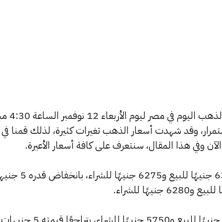
يسعى العديد من الأفراد لمعرفة أسعار 
استمرار، وقد شهدت أسعار الذهب تغيرات كثيرة، لذلك قمنا في
شهد سعر عيار 24 انخفاضًا ليصبح 6310 جنيهًا للبيع و6275 جني
وانخفض سعر عيار 22 ليصل إلى 5785 جنيهًا للبيع و5750 جنيهًا للشراء، ب