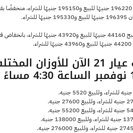
وسجل سعر الاونصة انخفاضًا ليصل إلى 196220 جنيهًا للبيع و195150 جنيهًا للشراء، من
وشهد سعر الجنيه الذهب انخفاضًا ليصبح 44160 جنيهًا للبيع و43920 جنيهًا للشراء، با
ما هو سعر الذهب عيار 21 الآن للأوزان المخ