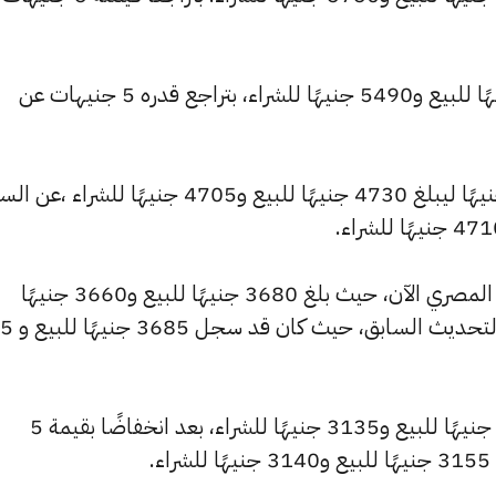
وتراجع سعر عيار 21 ليسجل 5520 جنيهًا للبيع و5490 جنيهًا للشراء، بتراجع قدره 5 جنيهات عن
كما شهد سعر عيار 18 تراجعًا بقيمة 5 جنيهًا ليبلغ 4730 جنيهًا للبيع و4705 جنيهًا للشراء ،
كما شهد سعر عيار 14 انخفاضًا بالسوق المصري الآن، حيث بلغ 3680 جنيهًا للبيع و3660 جنيهًا
للشراء، منخفضًا بمقدار 
وانخفض سعر عيار 12 ليصل إلى 3155 جنيهًا للبيع و3135 جنيهًا للشراء، بعد انخفاضًا بقيمة 5
.