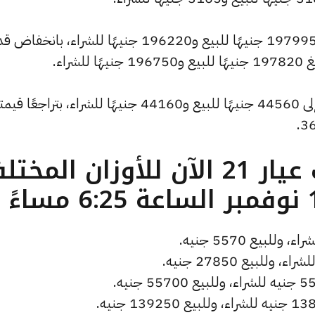
كما شهد سعر الاونصة انخفاضًا ليصبح 197995 جنيهًا للبيع و196220 جنيهًا للشراء، بانخ
كما انخفض سعر الجنيه الذهب ليصل إلى 44560 جنيهًا للبيع و44160 جنيهًا للشراء، بتراجعًا ق
ما هو سعر الذهب عيار 21 الآن للأوزان المخ