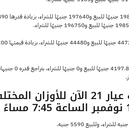
وشهد سعر الاونصة ارتفاعًا ليصبح 198705 جنيهًا للبيع و197640 جنيهًا للشر
وارتفع سعر الجنيه الذهب ليصل إلى 44720 جنيهًا للبيع و44480 جنيهًا للش
كما تراجع سعر الأونصة بالدولار ليسجل 4197.8 جنيهًا للبيع و0 جنيهًا للشراء،
.
ما هو سعر الذهب عيار 21 الآن للأوزان المخ