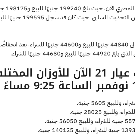
كما شهد سعر الاونصة انخفاضًا بالسوق ا
للشراء، منخفضًا بمقدار 355 جنيهات عن التحديث السابق، حيث كان قد
كما انخفض سعر الجنيه الذهب ليصل إلى 44840 جنيهًا للبيع و44600 جنيهًا للشراء، بعد انخفاضً
ما هو سعر الذهب عيار 21 الآن للأوزان المخ