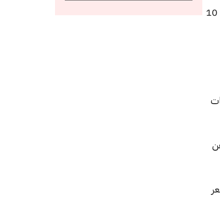
كما سجل سعر عيار 22 انخفاضًا ليصل إلى 5870 جنيهًا للبيع و5840 جنيهًا للشراء، منخفضًا بقيمة 10
 10
اء، بتراجعًا قيمته 5 جنيهات
ره 10 جنيهات عن
عن السعر