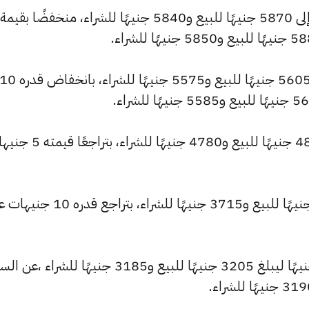
كما شهد سعر عيار 21 انخفاضًا ليصبح 5605 جنيهًا للبيع و5575 جنيهًا للشراء، بانخفاض قدره
كما انخفض سعر عيار 18 ليصل إلى 4805 جنيهًا للبيع و4780 جنيهًا للشر
كما تراجع سعر عيار 14 ليسجل 3735 جنيهًا للبيع و3715 جنيهًا للشراء، بتراجع قد
كما شهد سعر عيار 12 تراجعًا بقيمة 5 جنيهًا ليبلغ 3205 جنيهًا للبيع و3185 جنيهًا للشراء ،