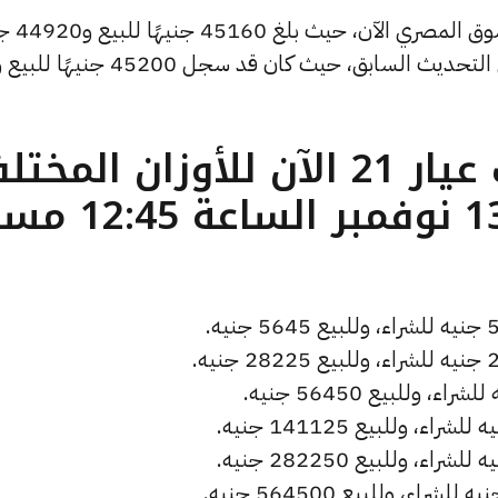
وشهد سعر الجنيه الذهب انخفا
للشراء، منخفضًا بمقدار 40 جنيهات عن التحديث السابق، حيث كان قد سجل 45200 جنيهًا لل
ما هو سعر الذهب عيار 21 الآن للأوزان المخ
( تحديث الخميس 13 نوفمبر الساعة