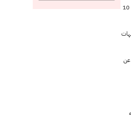
كما سجل سعر عيار 22 انخفاضًا ليصل إلى 5915 جنيهًا للبيع و5880 جنيهًا للشراء، منخفضًا بقيمة 10
بيع و5615 جنيهًا للشراء، بانخفاض قدره 5 جنيهات
تراجعًا قيمته 0 جنيهات عن
للشراء