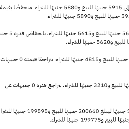
وشهد سعر عيار 21 انخفاضًا ليصبح 5645 جنيهًا لل
وانخفض سعر عيار 18 ليصل إلى 4840 جنيهًا للبيع و4815 جنيهًا للشراء، ب
وتراجع سعر عيار 12 ليسجل 3225 جنيهًا للبيع و3210 جنيهًا للشراء، بتراجع قدره 0 جنيهات عن
كما شهد سعر الاونصة تراجعًا بقيمة 180 جنيهًا ليبلغ 200660 جنيهًا للبيع و199595 جنيهًا 