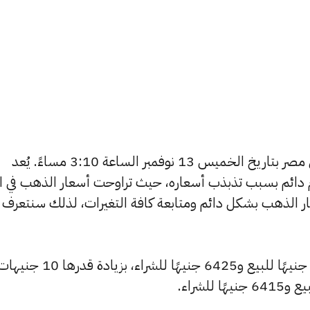
يبحث الكثيرون عن سعر الذهب اليوم في مصر بتاريخ الخميس 13 نوفمبر الساعة 3:10 مساءً. يُعد
دائم بسبب تذبذب أسعاره، حيث تراوحت أسعار الذهب في الأ
ي مصر 365 بتغطية أسعار الذهب بشكل دائم ومتابعة كافة التغيرات، لذلك سنتعرف
شهد سعر عيار 24 ارتفاعًا ليصبح 6455 جنيهًا للبيع و6425 جنيهًا ل