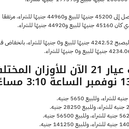
كما سجل سعر الجنيه الذهب ارتفاعًا ليصل إلى 45200 جنيهًا للبيع و44960 جنيهًا للشراء، مرتفعًا
كما شهد سعر الأونصة بالدولار انخفاضًا ليصبح 4242.52 جنيهًا للبيع و0 جنيهًا للشراء، بان
ما هو سعر الذهب عيار 21 الآن للأوزان المخ