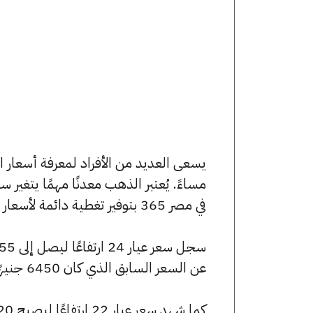
مساءً. يُعتبر الذهب معدنًا مهمًا يتغير
في مصر 365 بتوفير تغطية دائمة لأسعار الذهب الآن وفي هذا المقال، سنتعرف على كافة أسعار الأعيرة.
عن السعر السابق الذي كان 6450 جنيهًا للبيع و6415 جنيهًا للشراء.