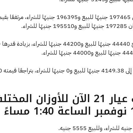
كما سجل سعر الاونصة ارتفاعًا ليصل إلى 197465 جنيهًا للبيع و196395 جنيهًا للشراء، مرتفعًا
وشهد س
كما انخفض سعر الأونصة بالدولار ليصل إلى 4149.38 جنيهًا ل
ما هو سعر الذهب عيار 21 الآن للأوزان المخ