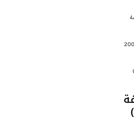
 بقيمة
عر الجنيه الذهب ارتفاعًا ليصبح 44440 جنيهًا للبيع و44200 جنيهًا للشراء، بزيادة قدرها 200
لبيع و0 جنيهًا للشراء، بتراجعًا قيمته 0
تلفة