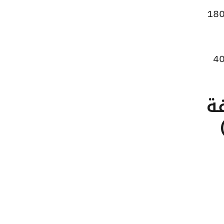
عر الاونصة ارتفاعًا ليصل إلى 199950 جنيهًا للبيع و198885 جنيهًا للشراء، مرتفعًا بقيمة 180
 الجنيه الذهب ارتفاعًا ليصبح 45000 جنيهًا للبيع و44760 جنيهًا للشراء، بزيادة قدرها 40
تلفة