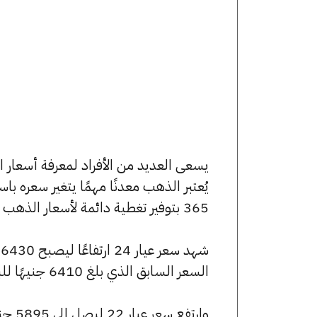
يُعتبر الذهب معدنًا مهمًا يتغير سعره ب
365 بتوفير تغطية دائمة لأسعار الذهب الآن وفي هذا المقال، سنتعرف على كافة أسعار الأعيرة.
السعر السابق الذي بلغ 6410 جنيهًا للبيع و6390 جنيهًا للشراء.