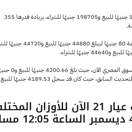
كما ارتفع سعر الاونصة ليسجل 199420 جنيهًا للبيع و198705 جنيهًا للشراء، بزيادة قدرها 355
ة.
كما شهد سعر الجنيه الذهب ارتفاعًا بقيمة 80 جنيهًا ليبلغ 44880 جنيهًا للب
وشهد سعر الأونصة بالدولار انخفاضًا بالسوق المصري الآن، حيث بلغ 4200.66 ج
ما هو سعر الذهب عيار 21 الآن للأوزان المخ
( تحديث الخميس 4 ديسمبر الساعة 05