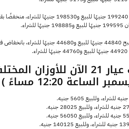
وسجل سعر الاونصة انخفاضًا ليصل إلى 199240 جنيهًا للبيع و198530 جنيهًا للشراء، من
وشهد سعر الجنيه الذهب انخفاضًا ليصبح 44840 جنيهًا للبيع و44680 جنيهًا للشراء، با
ما هو سعر الذهب عيار 21 الآن للأوزان المخ