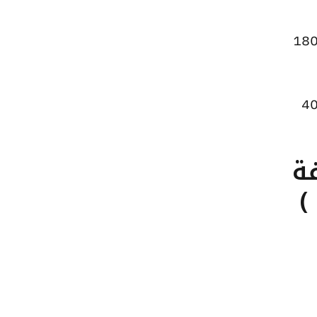
عر الاونصة ارتفاعًا ليصل إلى 199595 جنيهًا للبيع و198885 جنيهًا للشراء، مرتفعًا بقيمة 180
 الجنيه الذهب ارتفاعًا ليصبح 44920 جنيهًا للبيع و44760 جنيهًا للشراء، بزيادة قدرها 40
تلفة