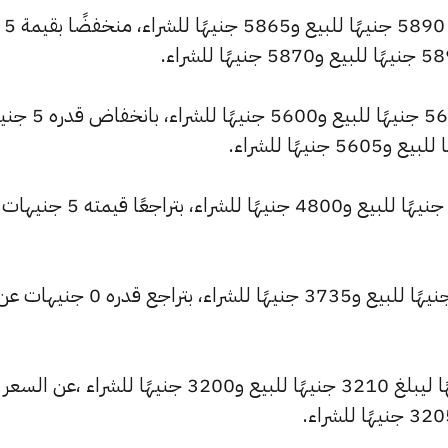
وسجل سعر عيار 22 انخفاضًا ليصل إلى 5890 جنيهًا للبيع و5865 جنيهًا للشراء، منخفضًا بقيمة 5
وشهد سعر عيار 21 انخفاضًا ليصبح 5620 جنيهًا لل
وانخفض سعر عيار 18 ليصل إلى 4815 جنيهًا للبيع و4800 جنيهًا للشراء، ب
كما تراجع سعر عيار 14 ليسجل 3745 جنيهًا للبيع و3735 جنيهًا للشراء، بتراجع قدره 0 جنيهات
وشهد سعر عيار 12 تراجعًا بقيمة 5 جنيهًا ليبلغ 3210 جنيهًا للبيع و3200 جنيهًا للشراء ،عن السعر