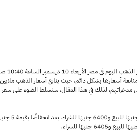
يتساءل العديد من الأشخاص عن أسعار ال
تابعة أسعارها بشكل دائم، حيث يتابع أسعار الذهب ملايين
ى مدخراتهم، لذلك في هذا المقال، سنسلط الضوء على سعر
انخفض سعر عيار 24 ليصل إلى 6425 جنيهًا للبيع و6400 ج