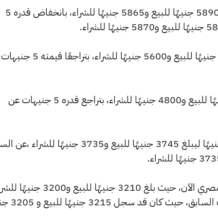
كما شهد سعر عيار 22 انخفاضًا ليصبح 5890 جنيهًا للبيع و5865 جنيهًا للشراء، بانخفاض قدره 5
وانخفض سعر عيار 21 ليصل إلى 5620 جنيهًا للبيع و5600 جنيهًا للشراء، ب
وتراجع سعر عيار 18 ليسجل 4815 جنيهًا للبيع و4800 جنيهًا للشراء، بتراجع قدره 5 جنيهات عن
كما شهد سعر عيار 14 تراجعًا بقيمة 0 جنيهًا ليبلغ 3745 جنيهًا للبيع و3735 جنيهًا للشراء ،
وشهد سعر عيار 12 انخفاضًا بالسوق المصري الآن، حيث بلغ 3210 جنيهًا للبيع و3200
منخفضًا بمقدار 5 جنيهات عن التحديث السابق