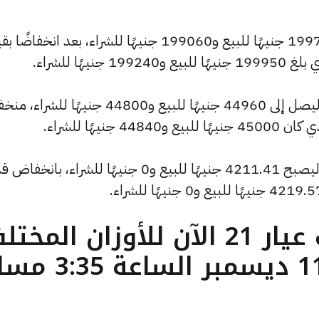
كما انخفض سعر الاونصة ليصل إلى 199775 جنيهًا للبيع و199060 جنيهًا للشراء، بعد انخفا
كما سجل سعر الجنيه الذهب انخفاضًا ليصل إلى 44960 جنيهًا للبيع و44800 جنيهًا ل
كما شهد سعر الأونصة بالدولار انخفاضًا ليصبح 4211.41 جنيهًا للبيع و0 جنيهًا للشراء، بان
ما هو سعر الذهب عيار 21 الآن للأوزان المخ
( تحديث الخميس 11 ديسمبر الساعة 5