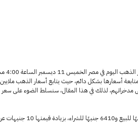
يتساءل العديد من الأشخاص عن أسعار 
تابعة أسعارها بشكل دائم، حيث يتابع أسعار الذهب ملايين
ى مدخراتهم، لذلك في هذا المقال، سنسلط الضوء على سعر
ارتفع سعر عيار 24 ليصل إلى 6435 جنيهًا للبيع و6410 جنيهًا للشراء، بز