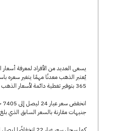
يُعتبر الذهب معدنًا مهمًا يتغير سعره ب
365 بتوفير تغطية دائمة لأسعار الذهب الآن وفي هذا المقال، سنتعرف على كافة أسعار الأعيرة.
جنيهات مقارنة بالسعر السابق الذي بلغ 7465 جنيهًا للبيع و7405 جنيهًا للشراء