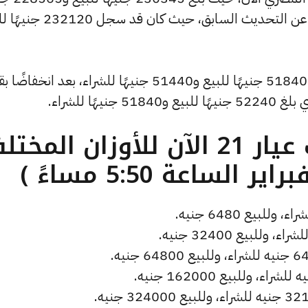
للشراء، منخفضًا بمقدار 1780 جنيهات عن التحديث السابق، حيث كان
وانخفض سعر الجنيه الذهب ليصل إلى 51840 جنيهًا للبيع و51440 جنيهًا للشراء، بعد انخف
ما هو سعر الذهب عيار 21 الآن للأوزان المخ