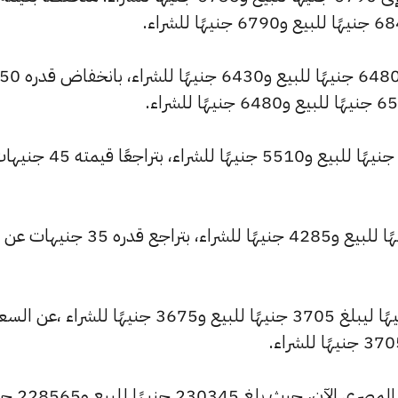
كما شهد سعر عيار 21 انخفاضًا ليصبح 6480 جنيهًا للبيع و6430 جنيهًا للشراء، بانخفاض قدره
وانخفض سعر عيار 18 ليصل إلى 5555 جنيهًا للبيع و5510 جنيهًا للشراء، بتراجعًا ق
وتراجع سعر عيار 14 ليسجل 4320 جنيهًا للبيع و4285 جنيهًا للشراء، بتراجع قدره 35 جنيهات عن
وشهد سعر عيار 12 تراجعًا بقيمة 30 جنيهًا ليبلغ 3705 جنيهًا للبيع و3675 جنيهًا للشراء ،عن ا
كما شهد سعر الاونصة انخفاضًا بالسوق ا