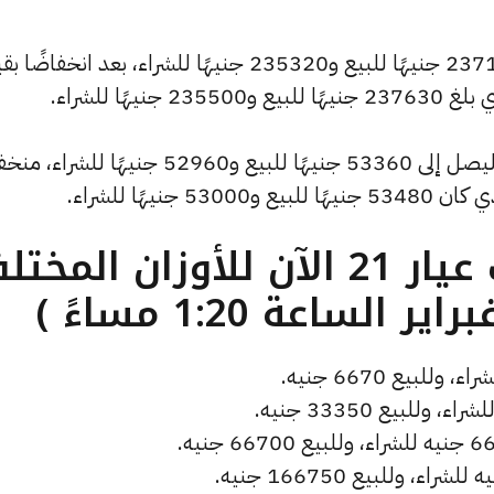
كما انخفض سعر الاونصة ليصل إلى 237100 جنيهًا للبيع و235320 جنيهًا للشراء، بعد انخفا
كما سجل سعر الجنيه الذهب انخفاضًا ليصل إلى 53360 جنيهًا للبيع و52960 جنيهًا ل
ما هو سعر الذهب عيار 21 الآن للأوزان المخ