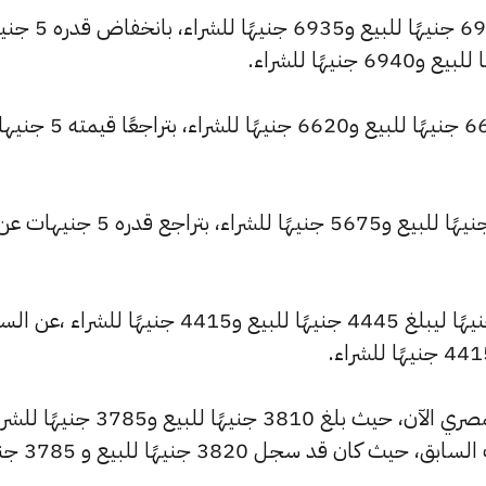
وشهد سعر عيار 22 انخفاضًا ليصبح 6990 جنيهًا لل
كما انخفض سعر عيار 21 ليصل إلى 6670 جنيهًا للبيع و6620 جنيهًا للشر
كما تراجع سعر عيار 18 ليسجل 5715 جنيهًا للبيع و5675 جنيهًا للشراء، بتراجع قدره 5 جنيهات
كما شهد سعر عيار 14 تراجعًا بقيمة 0 جنيهًا ليبلغ 4445 جنيهًا للبيع و4415 جنيهًا للشراء ،
وشهد سعر عيار 12 انخفاضًا بالسوق المصري الآن، حيث بلغ 3810 جنيهًا للبيع و3785
منخفضًا بمقدار 0 جنيهات عن التحديث السابق