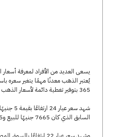
يُعتبر الذهب معدنًا مهمًا يتغير سعره ب
365 بتوفير تغطية دائمة لأسعار الذهب الآن وفي هذا المقال، سنتعرف على كافة أسعار الأعيرة.
السابق الذي كان 7665 جنيهًا للبيع و7585 جنيهًا للشراء.