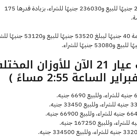
كما ارتفع سعر الاونصة ليسجل 237810 جنيهًا للبيع و236030 جنيهًا للشراء، بزيادة قدرها 175
ة.
كما شهد سعر الجنيه الذهب ارتفاعًا بقيمة 40 جنيهًا ليبلغ 53520 جنيهًا للب
ما هو سعر الذهب عيار 21 الآن للأوزان المخ