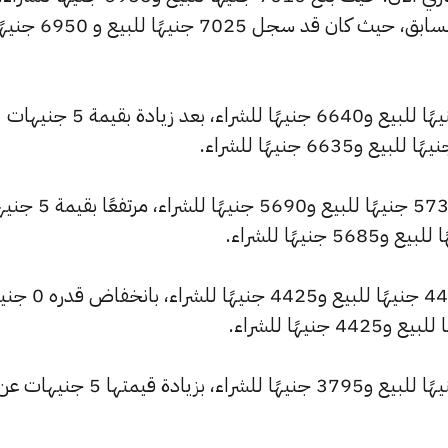
مرتفعًا بمقدار 5 جنيهات عن التحديث السابق، حيث كان قد سجل 7025 جنيهًا للبيع
وارتفع سعر عيار 21 ليصل إلى 6690 جنيهًا للبيع و6640 جنيهًا للشراء، بعد زيادة بقيمة 5 جنيهات
وسجل سعر عيار 18 ارتفاعًا ليصل إلى 5735 جنيهًا للبيع و690
وشهد سعر عيار 14 انخفاضًا ليصبح 4460 جنيهًا لل
وارتفع سعر عيار 12 ليصل إلى 3825 جنيهًا للبيع و3795 جنيهًا للشراء، بزيا