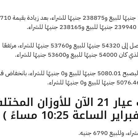
وارتفع سعر الاونصة ليصل إلى 241365 جنيهًا للبيع و238875 جنيهًا للشراء، بعد زيادة بقيمة 710
.
كما سجل سعر الجنيه الذهب ارتفاعًا ليصل إلى 54320 جنيهًا للبيع و53760 جنيهًا للشراء، مرتفعًا
كما شهد سعر الأونصة بالدولار انخفاضًا ليصبح 5080.01 جنيهًا للبيع و0 جنيهًا للشراء، بان
ما هو سعر الذهب عيار 21 الآن للأوزان المخ