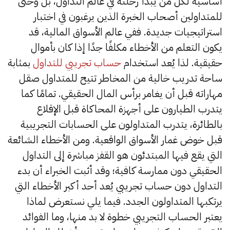
أساسية لكل من يبدأ رحلته في عالم التداول، بل وحتى
للمتداولين أصحاب الخبرة الذين يرغبون في اختبار
استراتيجيات جديدة. ففي عالم الأسواق المالية، قد
يكون التعلم من الأخطاء مكلفًا جدًا إذا كان بأموال
حقيقية. لذا يُعد استخدام
حساب تجريبي للتداول
بمثابة
ساحة تدريب خالية من المخاطر تتيح للمتداول صقل
مهاراته قبل أن يغامر برأس المال الحقيقي. تمامًا كما
يتدرب الطيارون على أجهزة المحاكاة قبل الإقلاع
بالطائرة، يتدرب المتداولون على الحسابات التجريبية
قبل خوض غمار الأسواق الواقعية. ومن الأخطاء الشائعة
التي يقع فيها المبتدئون هو القفز مباشرة إلى التداول
الحقيقي دون ممارسة كافية؛ وقد أثبت الخبراء أن بدء
التداول دون حساب تجريبي يُعد أحد أكبر الأخطاء التي
يرتكبها المتداولون الجدد. فيما يلي نستعرض لماذا
يعتبر الحساب التجريبي خطوة لا بد منها، وما الفوائد