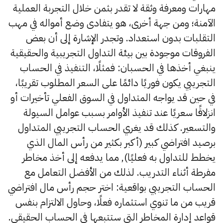
مهارات ومعرفة وثقة لا تقدر بثمن خلال التجربة العملية
الآمنة؛ ومن جهة أخرى، هو يتفادى وضع أمواله في مهب
التقلبات بدون استعداد. وتجدر الإشارة إلى أن بعض
الفروقات موجودة بين بيئة التداول التجريبية والحقيقية
ينبغي أخذها في الحسبان: فمثلًا، التنفيذ في الحساب
التجريبي يكون فوريًا دائمًا على السعر المطلوب تقريبًا،
في حين قد يواجه المتداول في السوق الفعلي تأخيرات أو
انزلاقًا سعريًا عند تنفيذ الأوامر بسبب عوامل السيولة
والتسعير. كذلك قد يغري الحساب التجريبي المتداول
برصيد افتراضي كبير (أكبر بكثير من رأس المال الذي
يخطط للتداول به فعليًا), مما يدفعه إلى أخذ مخاطر
مفرطة أثناء التدريب. لذلك من الأفضل التعامل مع
الحساب التجريبي بواقعية: اختر حجم رأس مال افتراضي
قريب من ما تنوي استثماره فعلًا، وحاول الالتزام بنفس
قواعد إدارة المخاطر التي ستتبعها في الحساب الحقيقي.