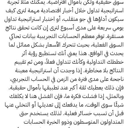
سوق حقيقية ولكن بأموال افتراضية. يمكنك مثلاً تجربة
استراتيجية تداول خلال أخبار اقتصادية مهمة لترى كيف
سيكون أداؤها في جو متقلب، أو اختبار استراتيجية تداول
يومي سريعة على مدى أسبوع لترى إن كانت تحقق نتائج
مستقرة. توفر معظم الحسابات التجريبية بيانات تحاكي
السوق الفعلية، بحيث تتحرك الأسعار بشكل مماثل لما
يحدث في الواقع. هذا يعني أنك تستطيع رؤية أثر
خططك التداولية وكأنك تتداول فعلاً، ومن ثم تقييم
النتائج بلا مخاطرة. إذا وجدت أن استراتيجية معينة
ناجحة على مدى فترة من الزمن في الحساب التجريبي،
فإن ذلك يعطيك ثقة أكبر عند تطبيقها بأموال حقيقية.
وبالمثل، إذا فشلت فكرة ما، فإن الفشل هنا لا يكلفك
شيئًا سوى الوقت، ما يدفعك إلى تعديلها أو التخلي عنها
قبل أن تسبب خسائر فعلية. لذلك يستخدم حتى
المتداولون المتوسطون وذوو الخبرة الحسابات