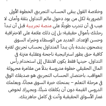
وخلاصة القول يبقى الحساب التجريبي الخطوة الأولى
الضرورية لكل من يود دخول عالم التداول بثقة وأمان. لا
عيب في أن تتدرب طويلًا على
منصة تجريبية
قبل أن تبدأ
رحلتك بأموال حقيقية؛ بل إن ذلك علامة على الاحترافية
وحسن الإعداد. العديد من الوسطاء وخبراء السوق
ينصحون بشدة بأن يبدأ المتداول بحساب تجريبي لفترة
كافية حتى يطور استراتيجية ناجحة وعقلية متزنة في
التداول. حينها فقط يكون الانتقال إلى استخدام رأس
المال الحقيقي خطوة مدروسة بدلاً من مقامرة مجهولة
العواقب. باختصار, الحساب التجريبي هو صديقك الوفي
في مرحلة التعلم – يمنحك خبرة السوق مجانًا، ويعلمك
الدروس القيمة دون أن يكلفك شيئًا، ويجهزك لخوض
غمار الأسواق الحقيقية وأنت في كامل جاهزيتك.