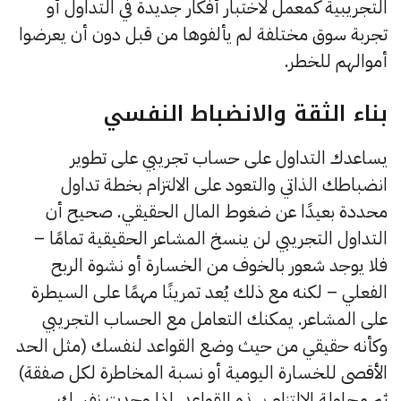
التجريبية كمعمل لاختبار أفكار جديدة في التداول أو
تجربة سوق مختلفة لم يألفوها من قبل دون أن يعرضوا
أموالهم للخطر.
بناء‎ الثقة والانضباط النفسي
يساعدك التداول على حساب تجريبي على تطوير
انضباطك الذاتي والتعود على الالتزام بخطة تداول
محددة بعيدًا عن ضغوط المال الحقيقي. صحيح أن
التداول التجريبي لن ينسخ المشاعر الحقيقية تمامًا –
فلا يوجد شعور بالخوف من الخسارة أو نشوة الربح
الفعلي – لكنه مع ذلك يُعد تمرينًا مهمًا على السيطرة
على المشاعر. يمكنك التعامل مع الحساب التجريبي
وكأنه حقيقي من حيث وضع القواعد لنفسك (مثل الحد
الأقصى للخسارة اليومية أو نسبة المخاطرة لكل صفقة)
ثم محاولة الالتزام بهذه القواعد. إذا وجدت نفسك