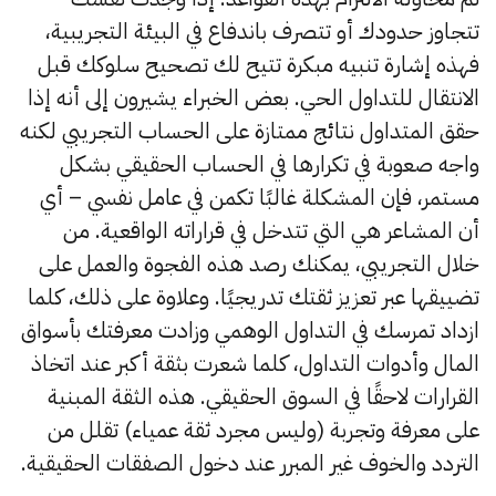
تتجاوز حدودك أو تتصرف باندفاع في البيئة التجريبية،
فهذه إشارة تنبيه مبكرة تتيح لك تصحيح سلوكك قبل
الانتقال للتداول الحي. بعض الخبراء يشيرون إلى أنه إذا
حقق المتداول نتائج ممتازة على الحساب التجريبي لكنه
واجه صعوبة في تكرارها في الحساب الحقيقي بشكل
مستمر، فإن المشكلة غالبًا تكمن في عامل نفسي – أي
أن المشاعر هي التي تتدخل في قراراته الواقعية. من
خلال التجريبي، يمكنك رصد هذه الفجوة والعمل على
تضييقها عبر تعزيز ثقتك تدريجيًا. وعلاوة على ذلك، كلما
ازداد تمرسك في التداول الوهمي وزادت معرفتك بأسواق
المال وأدوات التداول، كلما شعرت بثقة أكبر عند اتخاذ
القرارات لاحقًا في السوق الحقيقي. هذه الثقة المبنية
على معرفة وتجربة (وليس مجرد ثقة عمياء) تقلل من
التردد والخوف غير المبرر عند دخول الصفقات الحقيقية.