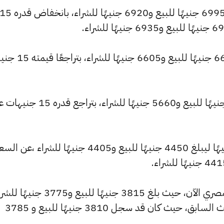
كما شهد سعر عيار 22 انخفاضًا ليصبح 6995 جنيهًا للبيع و6920 جنيهًا للشراء، بانخفاض قدره
كما انخفض سعر عيار 21 ليصل إلى 6675 جنيهًا للبيع و
كما تراجع سعر عيار 18 ليسجل 5720 جنيهًا للبيع و5660 جنيهًا للشراء، بتراجع قد
وشهد سعر عيار 14 تراجعًا بقيمة 10 جنيهًا ليبلغ 4450 جنيهًا للبيع و4405 جنيهًا للشراء ،عن ا
وشهد سعر عيار 12 انخفاضًا بالسوق المصري الآن، حيث بلغ 3815 جنيهًا للبيع و3775
منخفضًا بمقدار 10 جنيهات عن التحديث السابق، حيث كان قد سجل 3810 جنيهًا للبيع و 3785