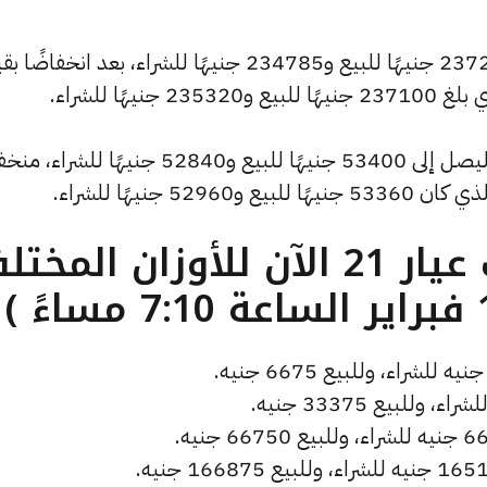
كما انخفض سعر الاونصة ليصل إلى 237275 جنيهًا للبيع و234785 جنيهًا للشراء، بعد انخفا
كما سجل سعر الجنيه الذهب انخفاضًا ليصل إلى 53400 جنيهًا للبيع و52840 جنيهًا ل
ما هو سعر الذهب عيار 21 الآن للأوزان المخ