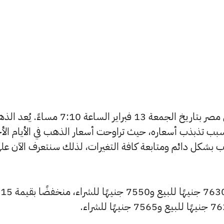
يبحث الكثيرون عن سعر الذهب اليوم في مصر بتاريخ الجمعة 13 فبراير الساعة 7:10 مسا
بب تذبذب أسعاره، حيث تراوحت أسعار الذهب في الأيام الأخ
ية أسعار الذهب بشكل دائم ومتابعة كافة التغيرات، لذلك سنتعرف الآن عل
سجل سعر عيار 24 انخفاضًا ليصل إلى 7630 جنيهًا للبيع و7550 جنيهًا للشراء، منخفضًا بقيمة 15